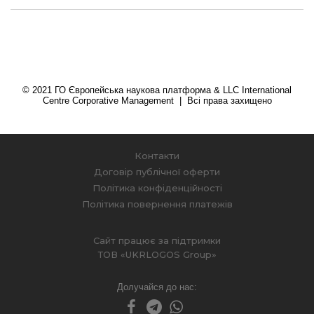
© 2021 ГО Європейська наукова платформа & LLC International
Centre Corporative Management | Всі права захищено
Контакти
Договір публічної оферти
Політика конфіденційності
Політика повернення платежів
Сайт працює за підтримки
ТОВ «UKRLOGOS Group»
Долучайся до нас: